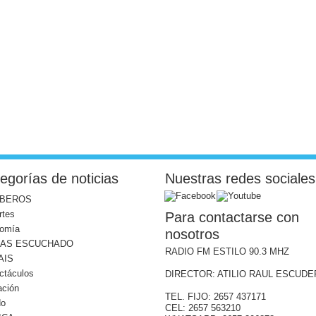
egorías de noticias
Nuestras redes sociales
BEROS
rtes
Para contactarse con
omía
nosotros
MAS ESCUCHADO
RADIO FM ESTILO 90.3 MHZ
AIS
ctáculos
DIRECTOR: ATILIO RAUL ESCUD
ación
TEL. FIJO: 2657 437171
do
CEL: 2657 563210