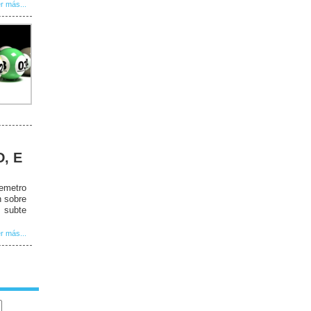
r más...
D, E
remetro
n sobre
 subte
r más...