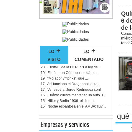
Qui
6 d
de 
Conoc
miérc
tanda
lo +
lo +
visto
comentado
23 | Cristalli, de la UEPC: "La ley de...
19 | El dólar en Córdoba: a cuánto ...
19 | “Mojado” y “tonks”: qué ...
17 | Así funciona el Dragonbot, el ro...
17 | Venezuela: Jorge Rodríguez confi...
16 | Cuánto cuesta mantener un auto 0...
15 | Hitler y Berlín 1936: el día qu...
15 | Noche espantosa en el AMBA: lluvi...
qué 
Empresas y servicios