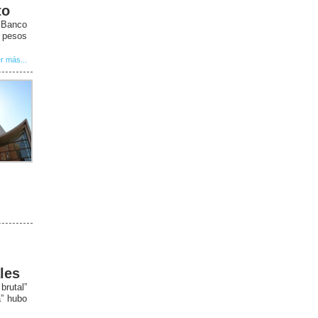
to
l Banco
0 pesos
r más...
les
rutal”
a” hubo