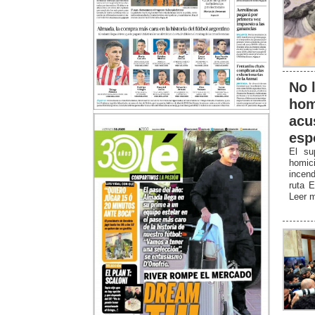
No l
hom
acu
esp
El su
homici
incen
ruta E
Leer 