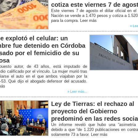
cotiza este viernes 7 de agos
Este viernes 7 de agosto el dólar oficial en e
Nación se vende a 1.470 pesos y cotiza a 1.52
para la compra. Leer más
» Lee
e explotó el celular: un
bre fue detenido en Córdoba
sado por el femicidio de su
osa
puesto autor, de 43 años, está imputado de
dio calificado por el vínculo. La mujer murió tras
diarse el auto en el que ambos viajaban por la
-53. Qué dijo el abogado defensor del acusado.
más
» Leer más...
Ley de Tierras: el rechazo al
proyecto del Gobierno
predominó en las redes socia
Un informe reveló que hubo una “asimetría b
debido a que “de 1.220 publicaciones en contr
solamente 73 a favor. Leer más