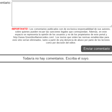
ntario:
IMPORTANTE!:
Los comentarios publicados son de exclusiva responsabilidad de sus autores,
sobre quienes pueden recaer las sanciones legales que correspondan. Además, en este
espacio se representa la opinión de los usuarios y no de los propietarios de este portal y
http://www.fmestilovillamercedes.com/. Los textos que violen las normas establecidas para
este sitio serían eliminados, tanto a partir de una denuncia de abuso por parte de los lectores
como por decisión del editor.
Enviar comentario
Todavía no hay comentarios. Escriba el suyo.