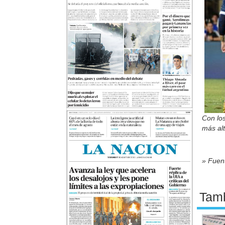
Con los
más al
» Fuent
Tamb