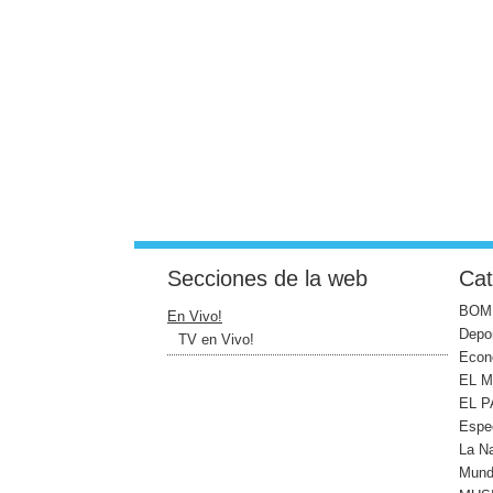
Secciones de la web
Cat
BOM
En Vivo!
Depo
TV en Vivo!
Econ
EL 
EL P
Espe
La N
Mun