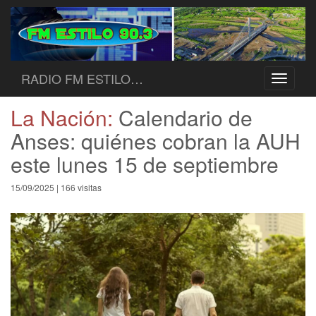
RADIO FM ESTILO…
Toggle
navigati
La Nación:
Calendario de
Anses: quiénes cobran la AUH
este lunes 15 de septiembre
15/09/2025 | 166 visitas