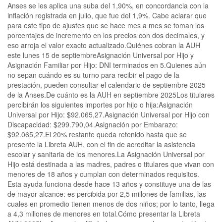
Anses se les aplica una suba del 1,90%, en concordancia con la
inflación registrada en julio, que fue del 1,9%. Cabe aclarar que
para este tipo de ajustes que se hace mes a mes se toman los
porcentajes de incremento en los precios con dos decimales, y
eso arroja el valor exacto actualizado.Quiénes cobran la AUH
este lunes 15 de septiembreAsignación Universal por Hijo y
Asignación Familiar por Hijo: DNI terminados en 5.Quienes aún
no sepan cuándo es su turno para recibir el pago de la
prestación, pueden consultar el calendario de septiembre 2025
de la Anses.De cuánto es la AUH en septiembre 2025Los titulares
percibirán los siguientes importes por hijo o hija:Asignación
Universal por Hijo: $92.065,27.Asignación Universal por Hijo con
Discapacidad: $299.790,04.Asignación por Embarazo:
$92.065,27.El 20% restante queda retenido hasta que se
presente la Libreta AUH, con el fin de acreditar la asistencia
escolar y sanitaria de los menores.La Asignación Universal por
Hijo está destinada a las madres, padres o titulares que vivan con
menores de 18 años y cumplan con determinados requisitos.
Esta ayuda funciona desde hace 13 años y constituye una de las
de mayor alcance: es percibida por 2,5 millones de familias, las
cuales en promedio tienen menos de dos niños; por lo tanto, llega
a 4,3 millones de menores en total.Cómo presentar la Libreta