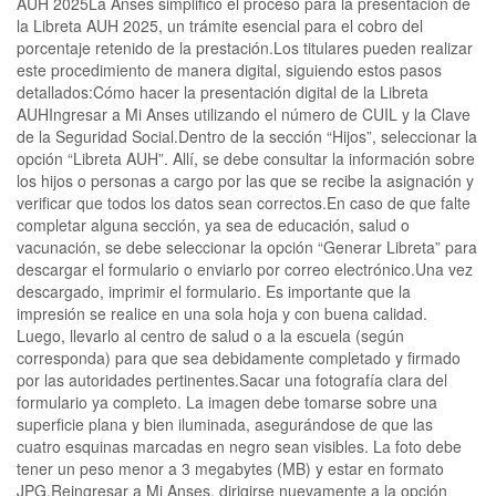
AUH 2025La Anses simplificó el proceso para la presentación de
la Libreta AUH 2025, un trámite esencial para el cobro del
porcentaje retenido de la prestación.Los titulares pueden realizar
este procedimiento de manera digital, siguiendo estos pasos
detallados:Cómo hacer la presentación digital de la Libreta
AUHIngresar a Mi Anses utilizando el número de CUIL y la Clave
de la Seguridad Social.Dentro de la sección “Hijos”, seleccionar la
opción “Libreta AUH”. Allí, se debe consultar la información sobre
los hijos o personas a cargo por las que se recibe la asignación y
verificar que todos los datos sean correctos.En caso de que falte
completar alguna sección, ya sea de educación, salud o
vacunación, se debe seleccionar la opción “Generar Libreta” para
descargar el formulario o enviarlo por correo electrónico.Una vez
descargado, imprimir el formulario. Es importante que la
impresión se realice en una sola hoja y con buena calidad.
Luego, llevarlo al centro de salud o a la escuela (según
corresponda) para que sea debidamente completado y firmado
por las autoridades pertinentes.Sacar una fotografía clara del
formulario ya completo. La imagen debe tomarse sobre una
superficie plana y bien iluminada, asegurándose de que las
cuatro esquinas marcadas en negro sean visibles. La foto debe
tener un peso menor a 3 megabytes (MB) y estar en formato
JPG.Reingresar a Mi Anses, dirigirse nuevamente a la opción