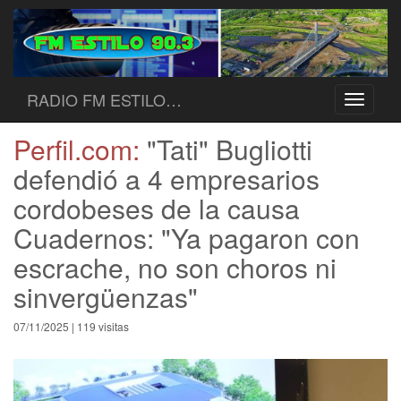
RADIO FM ESTILO…
Toggle
navigati
Perfil.com:
"Tati" Bugliotti
defendió a 4 empresarios
cordobeses de la causa
Cuadernos: "Ya pagaron con
escrache, no son choros ni
sinvergüenzas"
07/11/2025 | 119 visitas