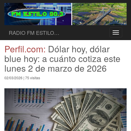
RADIO FM ESTILO…
Toggle
navigati
Perfil.com:
Dólar hoy, dólar
blue hoy: a cuánto cotiza este
lunes 2 de marzo de 2026
02/03/2026 | 75 visitas