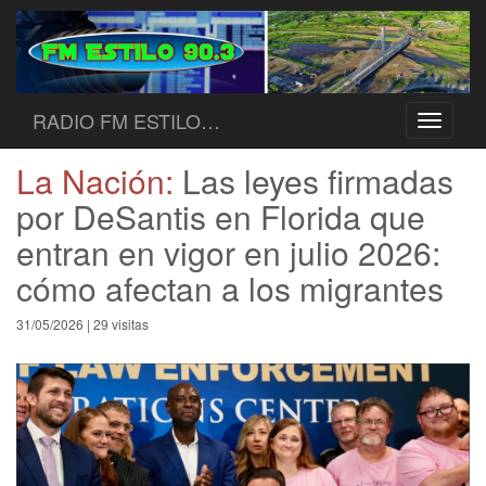
RADIO FM ESTILO…
Toggle
navigati
La Nación:
Las leyes firmadas
por DeSantis en Florida que
entran en vigor en julio 2026:
cómo afectan a los migrantes
31/05/2026 | 29 visitas