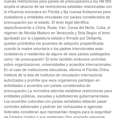
nuevas restricciones para países de preocupaciónLa ley HB 905
amplía el alcance de las restricciones estatales relacionadas con
la influencia extranjera en Florida y fija nuevas limitaciones para
ciudadanos y entidades vinculadas con países considerados de
preocupación por el estado. El texto legal identifica
específicamente a China, Rusia, Irán, Corea del Norte, Cuba, el
régimen de Nicolás Maduro en Venezuela y Siria.Según el texto
aprobado por la Legislatura estatal y firmado por DeSantis,
quedan prohibidos los acuerdos de adopción preplanificada
cuando la madre voluntaria o los padres intencionales sean
ciudadanos o residentes de alguno de esos países catalogados
como “de preocupación”.El texto también endurece controles
sobre organizaciones, universidades y acuerdos internacionales.
En el caso de instituciones educativas, elimina el Florida-China
Institute de la lista de institutos de vinculación internacional
autorizados y prohíbe que esos organismos participen en
actividades o acuerdos con países considerados de
preocupación.La normativa además establece restricciones para
entidades públicas, escuelas y subdivisiones gubernamentales.
Los acuerdos culturales con países señalados deberán pasar
controles adicionales y podrían ser rechazados si agencias
federales consideran que representan riesgos para la seguridad
de Estados Unidos o sus residentes.Otro apartado relevante