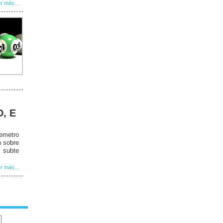
r más...
D, E
remetro
n sobre
 subte
r más...