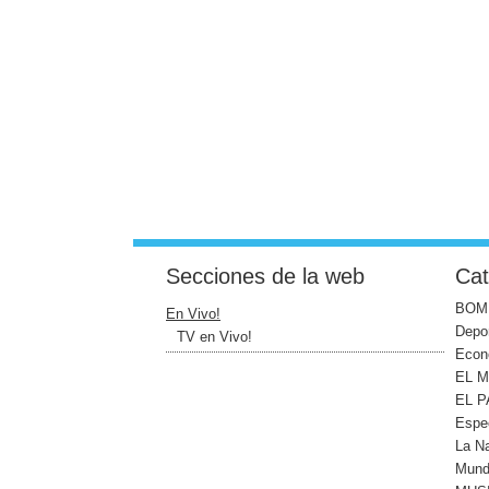
Secciones de la web
Cat
BOM
En Vivo!
Depo
TV en Vivo!
Econ
EL 
EL P
Espe
La N
Mun