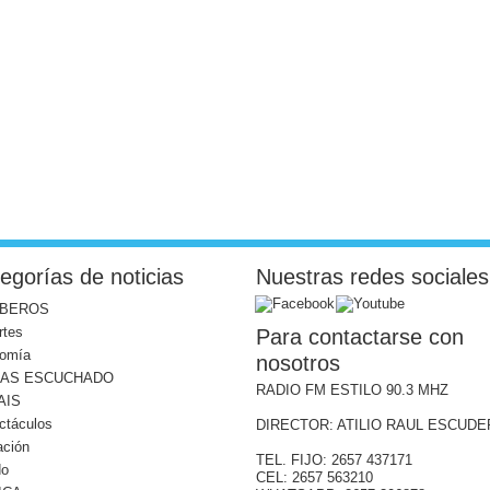
egorías de noticias
Nuestras redes sociales
BEROS
rtes
Para contactarse con
omía
nosotros
MAS ESCUCHADO
RADIO FM ESTILO 90.3 MHZ
AIS
ctáculos
DIRECTOR: ATILIO RAUL ESCUD
ación
TEL. FIJO: 2657 437171
do
CEL: 2657 563210