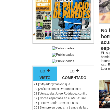
No l
hom
acu
esp
El su
homici
incen
ruta E
Leer 
lo +
lo +
visto
comentado
21 | “Mojado” y “tonks”: qué ...
19 | Así funciona el Dragonbot, el ro...
18 | Venezuela: Jorge Rodríguez confi...
17 | Noche espantosa en el AMBA: lluvi...
16 | Hitler y Berlín 1936: el día qu...
16 | Siempre en deuda: la trampa de la...