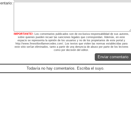
ntario:
IMPORTANTE!:
Los comentarios publicados son de exclusiva responsabilidad de sus autores,
sobre quienes pueden recaer las sanciones legales que correspondan. Además, en este
espacio se representa la opinión de los usuarios y no de los propietarios de este portal y
http://www.fmestilovillamercedes.com/. Los textos que violen las normas establecidas para
este sitio serían eliminados, tanto a partir de una denuncia de abuso por parte de los lectores
como por decisión del editor.
Enviar comentario
Todavía no hay comentarios. Escriba el suyo.