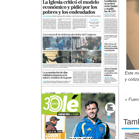
Este mi
y coti
» Fuent
Tamb