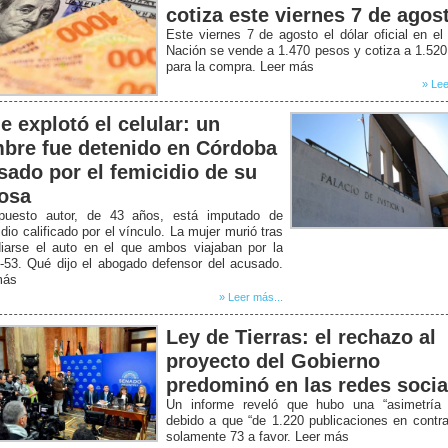
cotiza este viernes 7 de agos
Este viernes 7 de agosto el dólar oficial en e
Nación se vende a 1.470 pesos y cotiza a 1.52
para la compra. Leer más
» Lee
e explotó el celular: un
bre fue detenido en Córdoba
sado por el femicidio de su
osa
puesto autor, de 43 años, está imputado de
dio calificado por el vínculo. La mujer murió tras
diarse el auto en el que ambos viajaban por la
-53. Qué dijo el abogado defensor del acusado.
más
» Leer más...
Ley de Tierras: el rechazo al
proyecto del Gobierno
predominó en las redes socia
Un informe reveló que hubo una “asimetría b
debido a que “de 1.220 publicaciones en contr
solamente 73 a favor. Leer más