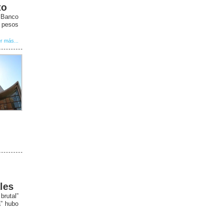
to
l Banco
0 pesos
r más...
les
rutal”
a” hubo