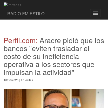
RADIO FM ESTILO…
Toggle
navigati
Perfil.com:
Aracre pidió que los
bancos "eviten trasladar el
costo de su ineficiencia
operativa a los sectores que
impulsan la actividad"
10/06/2026 | 47 visitas